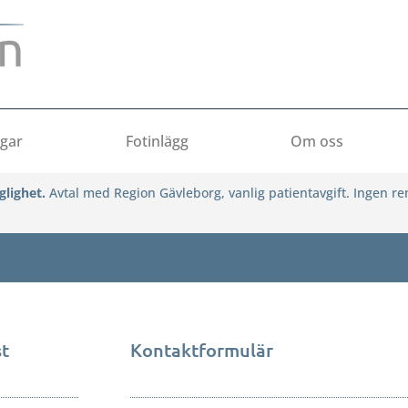
ngar
Fotinlägg
Om oss
glighet.
Avtal med Region Gävleborg, vanlig patientavgift. Ingen r
st
Kontaktformulär